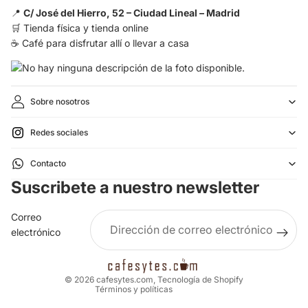
📍
C/ José del Hierro, 52 – Ciudad Lineal – Madrid
🛒 Tienda física y tienda online
☕ Café para disfrutar allí o llevar a casa
Sobre nosotros
Redes sociales
Política de reembolso
Contacto
Política de privacidad
Suscribete a nuestro newsletter
Términos del servicio
Política de envío
Correo
Aviso legal
electrónico
Información de contacto
Política de cancelación
© 2026
cafesytes.com
,
Tecnología de Shopify
Términos y políticas