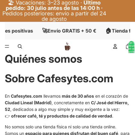
🏖️ Vacaciones: 3–23 agosto ·
Último
pedido: 30 julio antes de las 14:00 h ·
Pedidos posteriores: envío a partir del 24
de agosto
🚀
🏠
nes positivas
Envío GRATIS + 50 €
Tienda fís
Total 
artícul
en el
carrit
Quiénes somos
0
Sobre Cafesytes.com
En
Cafesytes.com
llevamos
más de 30 años
en el corazón de
Ciudad Lineal (Madrid)
, concretamente en
C/ José del Hierro,
52
, dedicados a algo muy simple y muy exigente a la vez:
👉
ofrecer café, té y productos de calidad de verdad
.
No somos solo una tienda física ni solo una tienda online.
Somos un
espacio para quienes disfrutan del buen café
, para