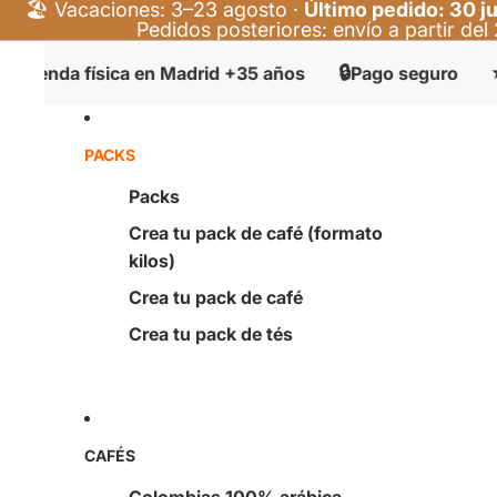
🏖️ Vacaciones: 3–23 agosto ·
Último pedido: 30 ju
Pedidos posteriores: envío a partir de
🔒
⭐
a física en Madrid +35 años
Pago seguro
+400 v
PACKS
Packs
Crea tu pack de café (formato
kilos)
Crea tu pack de café
Crea tu pack de tés
CAFÉS