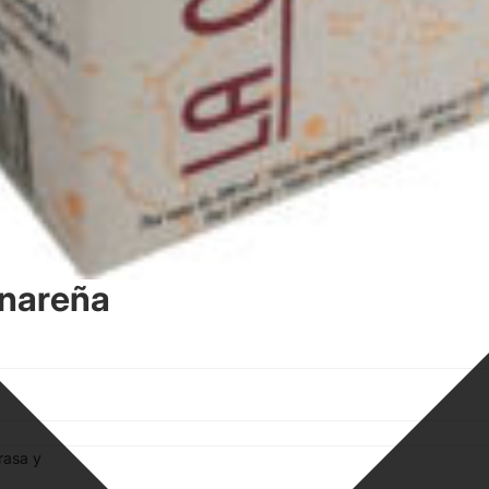
nareña
rasa y