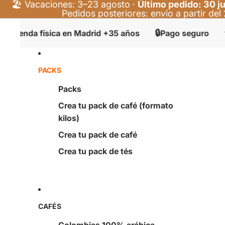
🏖️ Vacaciones: 3–23 agosto ·
Último pedido: 30 ju
Pedidos posteriores: envío a partir de
🔒
⭐
física en Madrid +35 años
Pago seguro
+400 val
PACKS
Packs
Crea tu pack de café (formato
kilos)
Crea tu pack de café
Crea tu pack de tés
CAFÉS