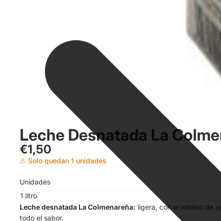
Leche Desnatada La Colme
€1,50
⚠ Solo quedan 1 unidades
Unidades
Leche desnatada La Colmenareña:
ligera, con el mínimo de g
todo el sabor.