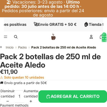
🏖️ Vacaciones: 3–23 agosto ·
Último
pedido: 30 julio antes de las 14:00 h ·
Pedidos posteriores: envío a partir del 24
de agosto
🚀
🏠
ones positivas
Envío GRATIS + 50 €
Tienda fí
Total 
artícul
en el
carrit
0
Inicio
›
Packs
›
Pack 2 botellas de 250 ml de Aceite Aledo
Pack 2 botellas de 250 ml de
Aceite Aledo
€11,90
⚠ Solo quedan 10 unidades
🚚 Envío gratis a partir de 50€
Disminuir
Aumentar
AGREGAR AL CARRITO
cantidad
cantidad
Payment methods