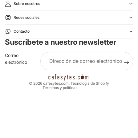
Sobre nosotros
Redes sociales
Política de reembolso
Contacto
Política de privacidad
Suscribete a nuestro newsletter
Términos del servicio
Política de envío
Correo
Aviso legal
electrónico
Información de contacto
Política de cancelación
© 2026
cafesytes.com
,
Tecnología de Shopify
Términos y políticas