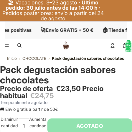
🏖️ Vacaciones: 3–23 agosto ·
Último
pedido: 30 julio antes de las 14:00 h ·
Pedidos posteriores: envío a partir del 24
de agosto
🚀
🏠
nes positivas
Envío GRATIS + 50 €
Tienda fís
Total 
artícul
en el
carrit
0
Inicio
›
CHOCOLATE
›
Pack degustación sabores chocolates
Pack degustación sabores
chocolates
Precio de oferta
€23,50
Precio
habitual
€24,75
Temporalmente agotado
🚚 Envío gratis a partir de 50€
Disminuir
Aumentar
AGOTADO
cantidad
cantidad