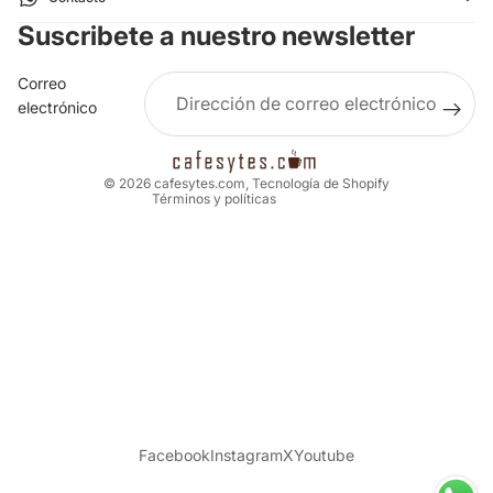
Política de privacidad
Suscribete a nuestro newsletter
Términos del servicio
Política de envío
Correo
Aviso legal
electrónico
Información de contacto
Política de cancelación
© 2026
cafesytes.com
,
Tecnología de Shopify
Términos y políticas
Facebook
Instagram
X
Youtube