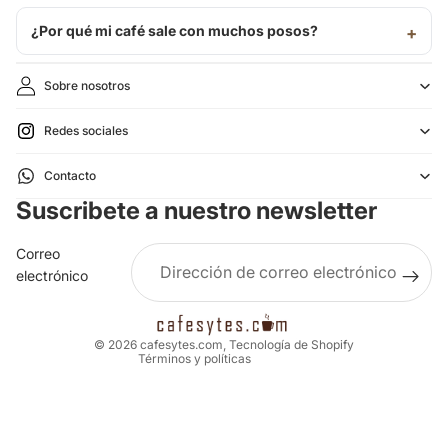
¿Por qué mi café sale con muchos posos?
Sobre nosotros
Redes sociales
Política de reembolso
Contacto
Política de privacidad
Suscribete a nuestro newsletter
Términos del servicio
Política de envío
Correo
Aviso legal
electrónico
Información de contacto
Política de cancelación
© 2026
cafesytes.com
,
Tecnología de Shopify
Términos y políticas