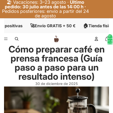
🏖️ Vacaciones: 3–23 agosto ·
Último
pedido: 30 julio antes de las 14:00 h ·
Pedidos posteriores: envío a partir del 24
de agosto
🚀
🏠
s positivas
Envío GRATIS + 50 €
Tienda física
Total 
artícul
en el
carrit
Cómo preparar café en
0
prensa francesa (Guía
paso a paso para un
resultado intenso)
30 de diciembre de 2025