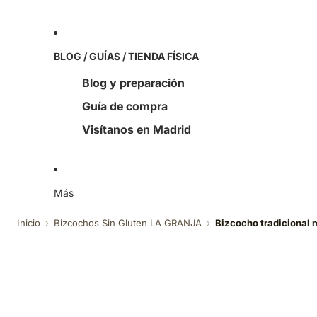
BLOG / GUÍAS / TIENDA FÍSICA
Blog y preparación
Guía de compra
Visítanos en Madrid
Más
Inicio
›
Bizcochos Sin Gluten LA GRANJA
›
Bizcocho tradicional m