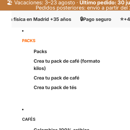
🏖️ Vacaciones: 3–23 agosto ·
Último pedido: 30 ju
Pedidos posteriores: envío a partir de
🔒
⭐
física en Madrid +35 años
Pago seguro
+400 val
PACKS
Packs
Crea tu pack de café (formato
kilos)
Crea tu pack de café
Crea tu pack de tés
CAFÉS