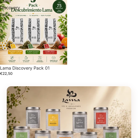
Lama
Discovery
Pack
01
Lama Discovery Pack 01
€22,50