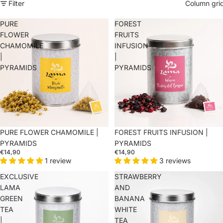
Filter
Column gri
PURE
FOREST
FLOWER
FRUITS
CHAMOMILE
INFUSION
|
|
PYRAMIDS
PYRAMIDS
PURE FLOWER CHAMOMILE |
FOREST FRUITS INFUSION |
PYRAMIDS
PYRAMIDS
€14,90
€14,90
1 review
3 reviews
EXCLUSIVE
STRAWBERRY
LAMA
AND
GREEN
BANANA
TEA
WHITE
|
TEA