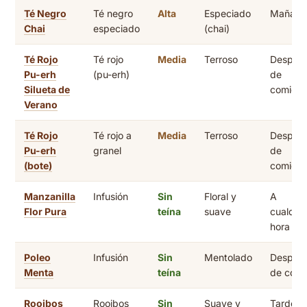
Té Negro
Té negro
Alta
Especiado
Mañana
Chai
especiado
(chai)
Té Rojo
Té rojo
Media
Terroso
Despué
Pu-erh
(pu-erh)
de
Silueta de
comida
Verano
Té Rojo
Té rojo a
Media
Terroso
Despué
Pu-erh
granel
de
(bote)
comida
Manzanilla
Infusión
Sin
Floral y
A
Flor Pura
teína
suave
cualquie
hora
Poleo
Infusión
Sin
Mentolado
Despué
Menta
teína
de com
Rooibos
Rooibos
Sin
Suave y
Tarde /