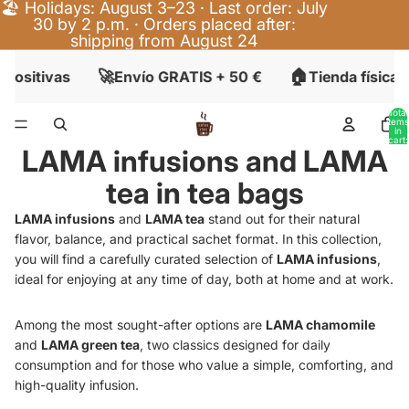
🏖️ Holidays: August 3–23 · Last order: July
30 by 2 p.m. · Orders placed after:
shipping from August 24
🚀
🏠
ositivas
Envío GRATIS + 50 €
Tienda física e
Total
items
in
cart:
LAMA infusions and LAMA
0
tea in tea bags
LAMA infusions
and
LAMA tea
stand out for their natural
flavor, balance, and practical sachet format. In this collection,
you will find a carefully curated selection of
LAMA infusions
,
ideal for enjoying at any time of day, both at home and at work.
Among the most sought-after options are
LAMA chamomile
and
LAMA green tea
, two classics designed for daily
consumption and for those who value a simple, comforting, and
high-quality infusion.