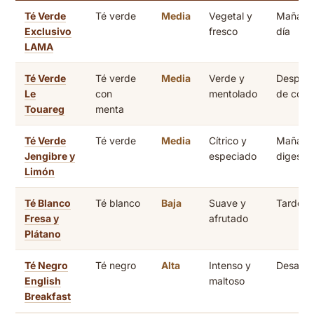
Té Verde
Té verde
Media
Vegetal y
Mañana
Exclusivo
fresco
día
LAMA
Té Verde
Té verde
Media
Verde y
Despué
Le
con
mentolado
de com
Touareg
menta
Té Verde
Té verde
Media
Cítrico y
Mañana
Jengibre y
especiado
digestiv
Limón
Té Blanco
Té blanco
Baja
Suave y
Tarde
Fresa y
afrutado
Plátano
Té Negro
Té negro
Alta
Intenso y
Desayu
English
maltoso
Breakfast