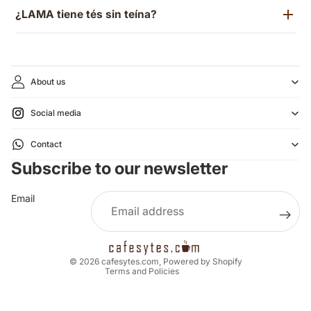
¿LAMA tiene tés sin teína?
About us
Social media
Refund policy
Contact
Privacy policy
Subscribe to our newsletter
Terms of service
Shipping policy
Email
Legal notice
Contact information
Cancellation policy
© 2026
cafesytes.com
,
Powered by Shopify
Terms and Policies