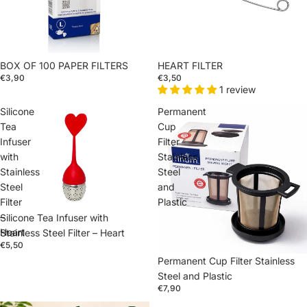
BOX OF 100 PAPER FILTERS
HEART FILTER
€3,90
€3,50
1 review
Silicone
Permanent
Tea
Cup
Infuser
Filter
with
Stainless
Stainless
Steel
Steel
and
Filter
Plastic
–
Silicone Tea Infuser with
Heart
Stainless Steel Filter – Heart
€5,50
Permanent Cup Filter Stainless
Steel and Plastic
€7,90