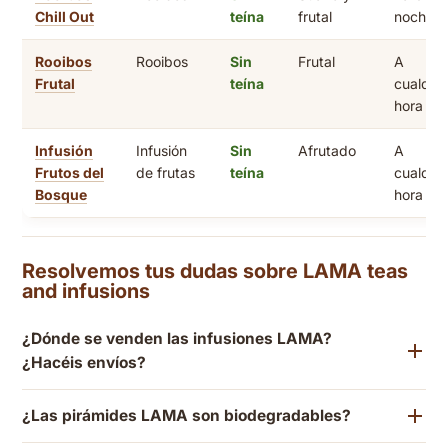
Chill Out
teína
frutal
noche
Rooibos
Rooibos
Sin
Frutal
A
Frutal
teína
cualquie
hora
Infusión
Infusión
Sin
Afrutado
A
Frutos del
de frutas
teína
cualquie
Bosque
hora
Resolvemos tus dudas sobre LAMA teas
and infusions
¿Dónde se venden las infusiones LAMA?
¿Hacéis envíos?
¿Las pirámides LAMA son biodegradables?