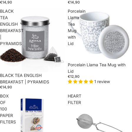
€14,90
€14,90
BLACK
Porcelain
TEA
Llama
ENGLISH
Tea
BREAKFAST
Mug
|
with
PYRAMIDS
Lid
Porcelain Llama Tea Mug with
Lid
BLACK TEA ENGLISH
€12,90
1 review
BREAKFAST | PYRAMIDS
€14,90
BOX
HEART
OF
FILTER
100
PAPER
FILTERS